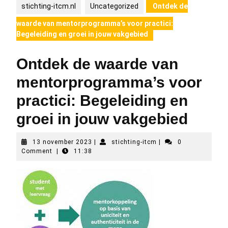
stichting-itcm.nl
Uncategorized
Ontdek de
waarde van mentorprogramma’s voor practici:
Begeleiding en groei in jouw vakgebied
Ontdek de waarde van
mentorprogramma’s voor
practici: Begeleiding en
groei in jouw vakgebied
13
stichting-
13 november 2023
|
stichting-itcm
|
0
november
itcm
Comment
|
11:38
2023