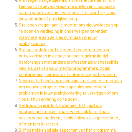
Plan regelmatige bijeenkomsten met je mentor om
feedback te geven, vragen te stellen en discussies
aan te gaan over onderwerpen die relevant zijn voor
jouw situatie of praktijkvoering.
Stel open vragen aan je mentor om nieuwe ideeën op
te doen en verdieping in onderwerpen te vinden
waarmee je aan de slag kunt gaan in jouw
praktijkvoering.
Blijf up-to-date met de meest recente trends en
ontwikkelingen in de sector door regelmatig tijd
doorbrengen met andere professionals uit hetzelfde
veld als dat van jouw mentorprogramma’s, zoals
conferenties, seminars of online lezingen bijwonen .
Neem actief deel aan discussies met andere mentees
om nieuwe perspectieven op oplossingen voor
problemen in jouw praktijkvoering te verkrijgen of om
tips uit hun ervaring op te doen .
Vertrouw op je intuïtie wanneer het gaat om
beslissingen maken , maar wees ook bereid naar
advies vanuit anderen , zoals collega’s , supervisoren ,
of mentors luisteren .
Blijf betrokken bij alle aspecten van het programma ,