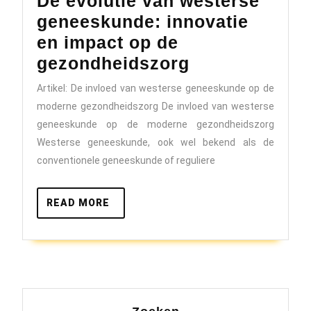
De evolutie van westerse
geneeskunde: innovatie
en impact op de
De
gezondheidszorg
evolutie
Artikel: De invloed van westerse geneeskunde op de
van
moderne gezondheidszorg De invloed van westerse
westerse
geneeskunde op de moderne gezondheidszorg
geneeskunde
Westerse geneeskunde, ook wel bekend als de
conventionele geneeskunde of reguliere
innovatie
en
READ
READ MORE
impact
MORE
op
de
gezondheidsz