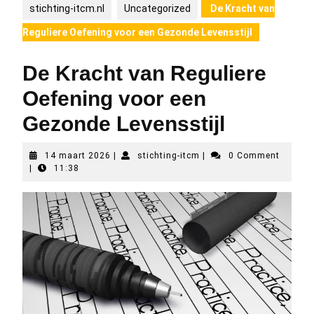
stichting-itcm.nl
Uncategorized
De Kracht van
Reguliere Oefening voor een Gezonde Levensstijl
De Kracht van Reguliere
Oefening voor een
Gezonde Levensstijl
14
stichting-
14 maart 2026
|
stichting-itcm
|
0 Comment
maart
itcm
|
11:38
2026