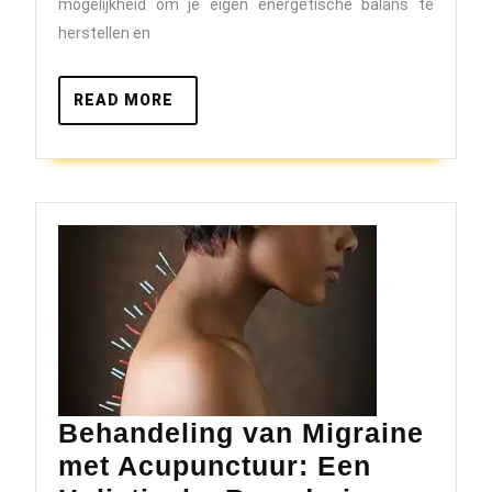
Bal
mogelijkheid om je eigen energetische balans te
herstellen en
en
Welz
READ
READ MORE
MORE
Behandeling van Migraine
met Acupunctuur: Een