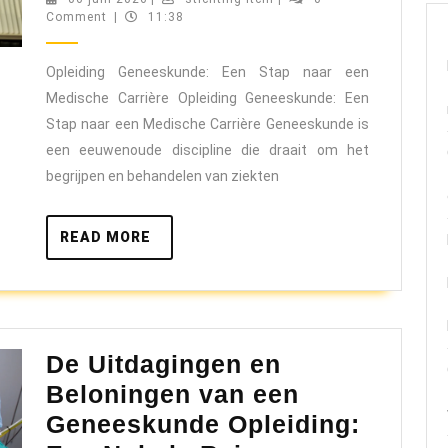
juni
itcm
Comment
|
11:38
de
2026
Opleiding
Opleiding Geneeskunde: Een Stap naar een
Geneeskunde:
Medische Carrière Opleiding Geneeskunde: Een
Een
Stap naar een Medische Carrière Geneeskunde is
Stap
een eeuwenoude discipline die draait om het
naar
begrijpen en behandelen van ziekten
een
Medische
READ
READ MORE
MORE
Carrière
De Uitdagingen en
Beloningen van een
Geneeskunde Opleiding: