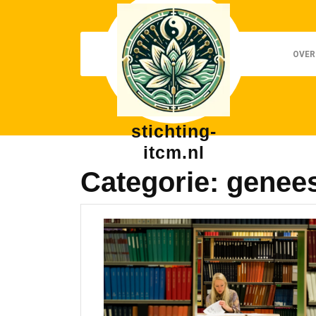
Skip
to
content
OVER
stichting-
itcm.nl
Categorie:
genee