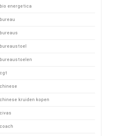
bio energetica
bureau
bureaus
bureaustoel
bureaustoelen
cgt
chinese
chinese kruiden kopen
civas
coach