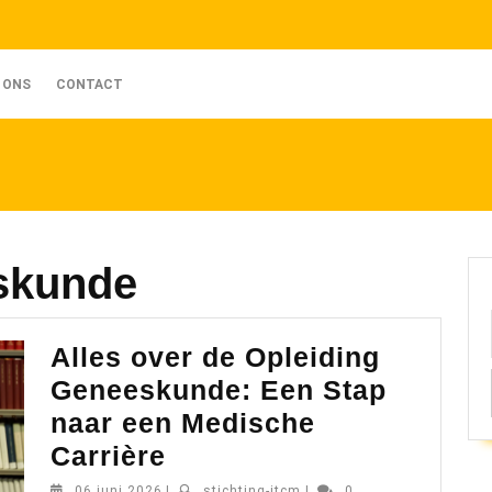
 ONS
CONTACT
skunde
Alles over de Opleiding
Geneeskunde: Een Stap
naar een Medische
Alles
Carrière
over
06
stichting-
06 juni 2026
|
stichting-itcm
|
0