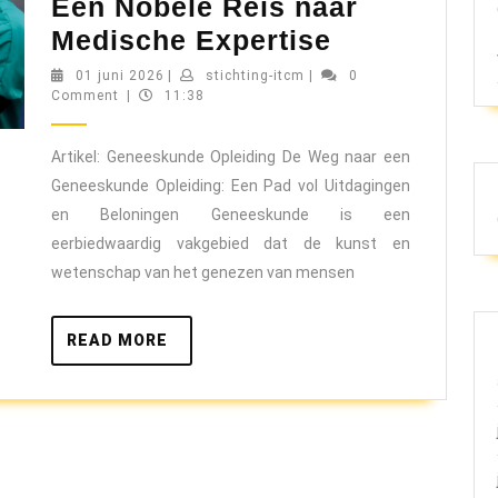
Een Nobele Reis naar
De
Medische Expertise
Uitdaginge
01
stichting-
01 juni 2026
|
stichting-itcm
|
0
juni
itcm
Comment
|
11:38
en
2026
Beloningen
Artikel: Geneeskunde Opleiding De Weg naar een
van
Geneeskunde Opleiding: Een Pad vol Uitdagingen
een
en Beloningen Geneeskunde is een
Geneeskun
eerbiedwaardig vakgebied dat de kunst en
Opleiding:
wetenschap van het genezen van mensen
Een
Nobele
READ
READ MORE
MORE
Reis
naar
Medische
Expertise