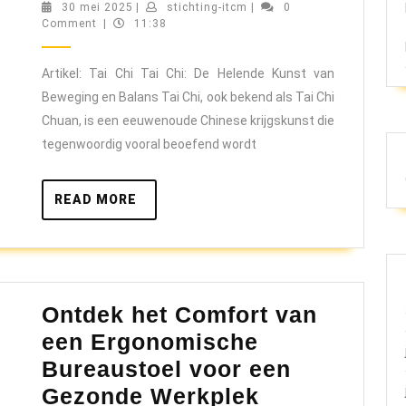
de
30
stichting-
30 mei 2025
|
stichting-itcm
|
0
mei
itcm
Comment
|
11:38
Helende
2025
Kracht
Artikel: Tai Chi Tai Chi: De Helende Kunst van
van
Beweging en Balans Tai Chi, ook bekend als Tai Chi
Tai
Chuan, is een eeuwenoude Chinese krijgskunst die
Chi:
tegenwoordig vooral beoefend wordt
Balans
voor
READ
READ MORE
Lichaam
MORE
en
Geest
Ontdek het Comfort van
een Ergonomische
Bureaustoel voor een
Ontdek
Gezonde Werkplek