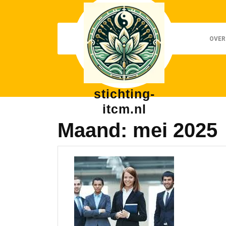
Skip
to
content
OVER
stichting-
itcm.nl
Maand:
mei 2025