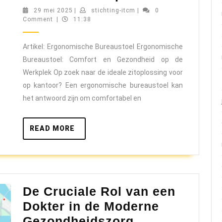
het
29
stichting-
29 mei 2025
|
stichting-itcm
|
0
mei
itcm
Comment
|
11:38
Comfort
2025
van
Artikel: Ergonomische Bureaustoel Ergonomische
een
Bureaustoel: Comfort en Gezondheid op de
Ergonomisc
Werkplek Op zoek naar de ideale zitoplossing voor
Bureaustoel
op kantoor? Een ergonomische bureaustoel kan
voor
het antwoord zijn om comfortabel en
een
Gezonde
READ
READ MORE
MORE
Werkplek
De Cruciale Rol van een
Dokter in de Moderne
De
Gezondheidszorg