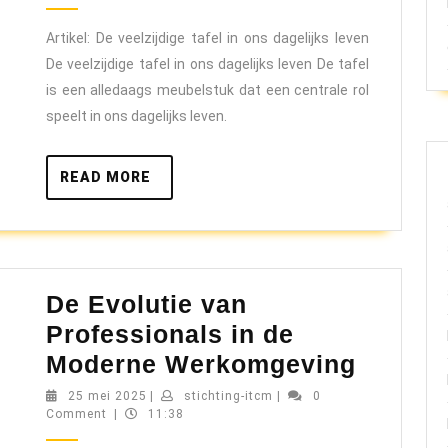
2025
de
Artikel: De veelzijdige tafel in ons dagelijks leven
tafel
De veelzijdige tafel in ons dagelijks leven De tafel
in
is een alledaags meubelstuk dat een centrale rol
ons
speelt in ons dagelijks leven.
dagelijks
leven
READ
READ MORE
MORE
De Evolutie van
Professionals in de
De
Moderne Werkomgeving
Evoluti
25
stichting-
25 mei 2025
|
stichting-itcm
|
0
mei
itcm
Comment
|
11:38
van
2025