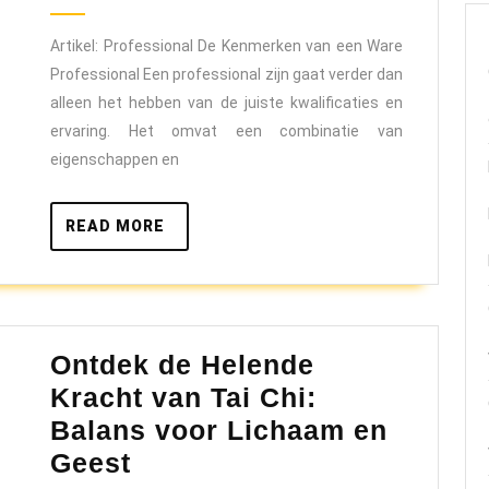
2025
van
Artikel: Professional De Kenmerken van een Ware
een
Professional Een professional zijn gaat verder dan
Ware
alleen het hebben van de juiste kwalificaties en
Professional
ervaring. Het omvat een combinatie van
eigenschappen en
READ
READ MORE
MORE
Ontdek de Helende
Kracht van Tai Chi:
Balans voor Lichaam en
Ontdek
Geest