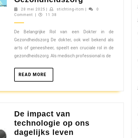
Cruciale
28
stichting-
28 mei 2025
|
stichting-itcm
|
0
mei
itcm
Comment
|
11:38
Rol
2025
van
De Belangrijke Rol van een Dokter in de
een
Gezondheidszorg De dokter, ook wel bekend als
Dokter
arts of geneesheer, speelt een cruciale rol in de
in
gezondheidszorg. Als medisch professional is de
de
Moderne
READ
READ MORE
Gezondheids
MORE
De impact van
technologie op ons
De
dagelijks leven