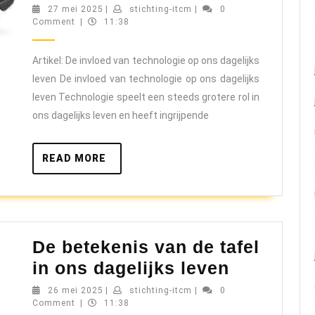
impact
27
stichting-
27 mei 2025
|
stichting-itcm
|
0
mei
itcm
Comment
|
11:38
van
2025
technologie
Artikel: De invloed van technologie op ons dagelijks
op
leven De invloed van technologie op ons dagelijks
ons
leven Technologie speelt een steeds grotere rol in
dagelijks
ons dagelijks leven en heeft ingrijpende
leven
READ
READ MORE
MORE
De betekenis van de tafel
De
in ons dagelijks leven
betekeni
26
stichting-
26 mei 2025
|
stichting-itcm
|
0
mei
itcm
Comment
|
11:38
van