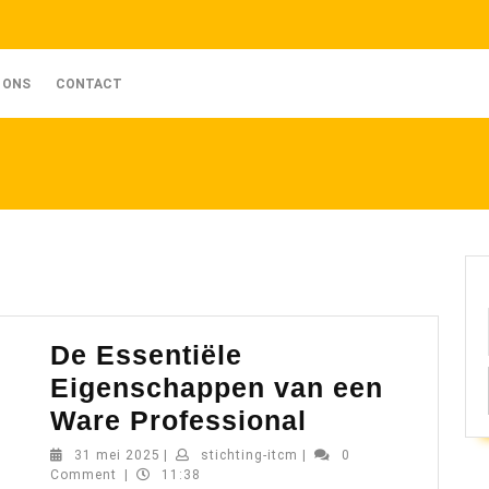
 ONS
CONTACT
De Essentiële
Eigenschappen van een
De
Ware Professional
Essentiële
31
stichting-
31 mei 2025
|
stichting-itcm
|
0
mei
itcm
Comment
|
11:38
Eigenschapp