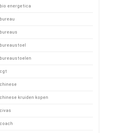
sionals
bio energetica
bureau
ne
bureaus
mgeving
bureaustoel
bureaustoelen
cgt
chinese
chinese kruiden kopen
civas
coach