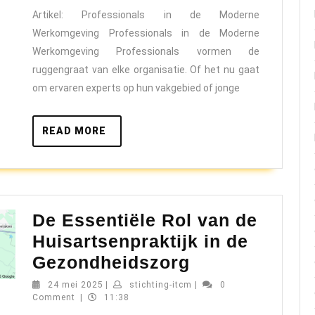
Profes
Artikel: Professionals in de Moderne
in
Werkomgeving Professionals in de Moderne
de
Werkomgeving Professionals vormen de
Moder
ruggengraat van elke organisatie. Of het nu gaat
Werko
om ervaren experts op hun vakgebied of jonge
READ
READ MORE
MORE
De Essentiële Rol van de
Huisartsenpraktijk in de
De
Gezondheidszorg
Essentiële
24
stichting-
24 mei 2025
|
stichting-itcm
|
0
mei
itcm
Comment
|
11:38
Rol
2025