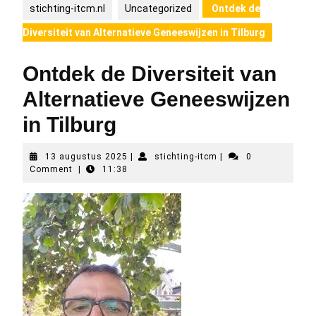
stichting-itcm.nl
Uncategorized
Ontdek de
Diversiteit van Alternatieve Geneeswijzen in Tilburg
Ontdek de Diversiteit van
Alternatieve Geneeswijzen
in Tilburg
13
stichting-
13 augustus 2025
|
stichting-itcm
|
0
augustus
itcm
Comment
|
11:38
2025