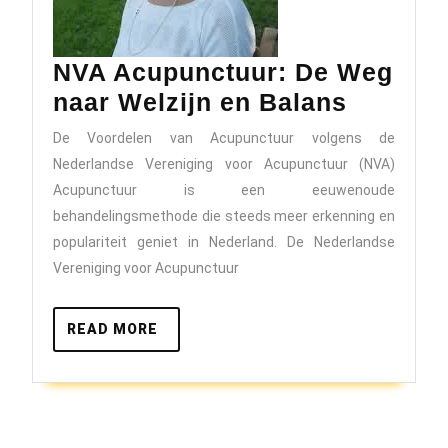
NVA Acupunctuur: De Weg
NVA
naar Welzijn en Balans
Acupunc
De Voordelen van Acupunctuur volgens de
De
Nederlandse Vereniging voor Acupunctuur (NVA)
Weg
Acupunctuur is een eeuwenoude
naar
behandelingsmethode die steeds meer erkenning en
populariteit geniet in Nederland. De Nederlandse
Welzijn
Vereniging voor Acupunctuur
en
Balans
READ
READ MORE
MORE