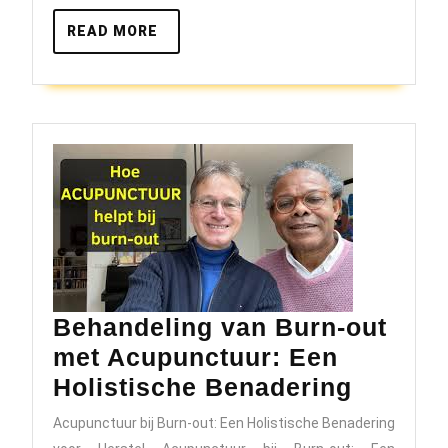
Geluk
READ
READ MORE
MORE
Behandeling van Burn-out
met Acupunctuur: Een
Behand
Holistische Benadering
van
Acupunctuur bij Burn-out: Een Holistische Benadering
Burn-