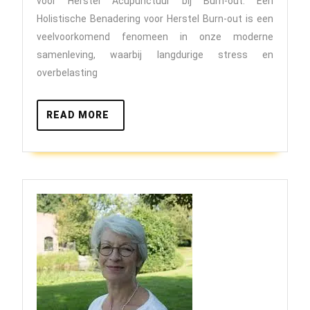
voor Herstel Acupunctuur bij Burn-out: Een
out
Holistische Benadering voor Herstel Burn-out is een
met
veelvoorkomend fenomeen in onze moderne
samenleving, waarbij langdurige stress en
Acupun
overbelasting
Een
Holisti
READ
READ MORE
Benade
MORE