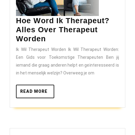
Hoe Word Ik Therapeut?
Alles Over Therapeut
Hoe
Worden
Word
Ik Wil Therapeut Worden Ik Wil Therapeut Worden:
Ik
Een Gids voor Toekomstige Therapeuten Ben jij
Therapeut?
iemand die graag anderen helpt en geïnteresseerd is
Alles
in het menselijk welzijn? Overweeg je om
Over
Therapeut
READ
READ MORE
MORE
Worden