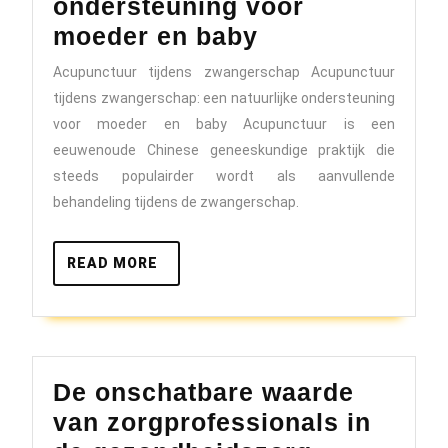
ondersteuning voor
Voordelen
moeder en baby
van
Acupunctuur tijdens zwangerschap Acupunctuur
acupunctuur
tijdens zwangerschap: een natuurlijke ondersteuning
tijdens
voor moeder en baby Acupunctuur is een
zwangerschap
eeuwenoude Chinese geneeskundige praktijk die
steeds populairder wordt als aanvullende
natuurlijke
behandeling tijdens de zwangerschap.
ondersteuning
voor
READ
READ MORE
moeder
MORE
en
baby
De onschatbare waarde
van zorgprofessionals in