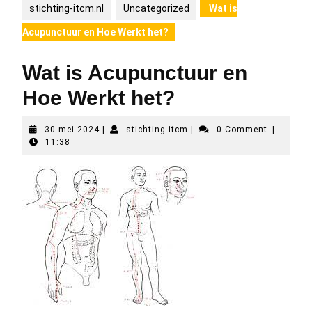
stichting-itcm.nl
Uncategorized
Wat is
Acupunctuur en Hoe Werkt het?
Wat is Acupunctuur en
Hoe Werkt het?
30
stichting-
30 mei 2024
|
stichting-itcm
|
0 Comment
|
mei
itcm
11:38
2024