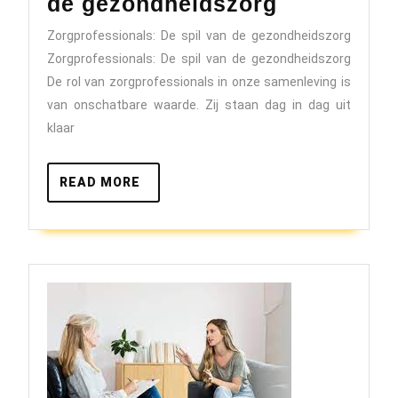
De
de gezondheidszorg
onschatba
Zorgprofessionals: De spil van de gezondheidszorg
waarde
Zorgprofessionals: De spil van de gezondheidszorg
van
De rol van zorgprofessionals in onze samenleving is
zorgprofes
van onschatbare waarde. Zij staan dag in dag uit
klaar
in
de
READ
READ MORE
gezondhei
MORE