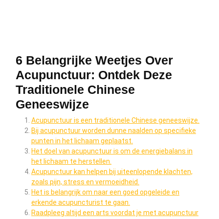
6 Belangrijke Weetjes Over
Acupunctuur: Ontdek Deze
Traditionele Chinese
Geneeswijze
Acupunctuur is een traditionele Chinese geneeswijze.
Bij acupunctuur worden dunne naalden op specifieke
punten in het lichaam geplaatst.
Het doel van acupunctuur is om de energiebalans in
het lichaam te herstellen.
Acupunctuur kan helpen bij uiteenlopende klachten,
zoals pijn, stress en vermoeidheid.
Het is belangrijk om naar een goed opgeleide en
erkende acupuncturist te gaan.
Raadpleeg altijd een arts voordat je met acupunctuur