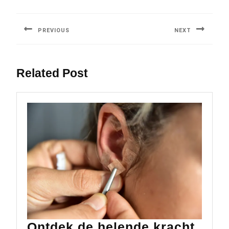
Berichtnavigatie
PREVIOUS
NEXT
Previous
Next
post:
post:
Related Post
Ontdek de helende kracht