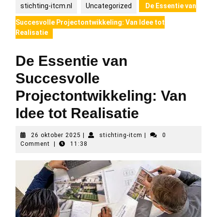
stichting-itcm.nl
Uncategorized
De Essentie van
Succesvolle Projectontwikkeling: Van Idee tot
Realisatie
De Essentie van
Succesvolle
Projectontwikkeling: Van
Idee tot Realisatie
26
stichting-
26 oktober 2025
|
stichting-itcm
|
0
oktober
itcm
Comment
|
11:38
2025