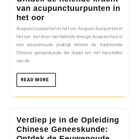
van acupunctuurpunten in
Ontdek
het oor
de
Acupunctuurpunten in het oor Acupunctuurpunten in
helende
het oor: een bron van helende energie Acupunctuur is
kracht
een eeuwenoude praktijk binnen de traditionele
van
Chinese geneeskunde die draait om het herstellen
van de
acupunctuurpunten
in
READ
READ MORE
het
MORE
oor
Verdiep je in de Opleiding
Chinese Geneeskunde:
Ontdek de Eeuwenoude