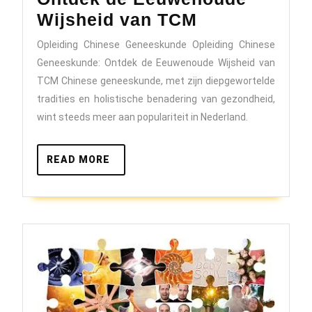
Verdiep
Wijsheid van TCM
je
Opleiding Chinese Geneeskunde Opleiding Chinese
in
Geneeskunde: Ontdek de Eeuwenoude Wijsheid van
de
TCM Chinese geneeskunde, met zijn diepgewortelde
Opleiding
tradities en holistische benadering van gezondheid,
wint steeds meer aan populariteit in Nederland.
Chinese
Geneeskund
READ
READ MORE
Ontdek
MORE
de
Eeuwenoude
Wijsheid
van
TCM