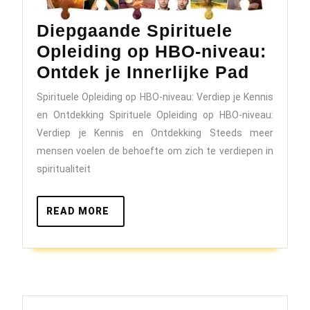
Diepgaande Spirituele
Opleiding op HBO-niveau:
Diepg
Ontdek je Innerlijke Pad
Spiritu
Spirituele Opleiding op HBO-niveau: Verdiep je Kennis
Opleid
en Ontdekking Spirituele Opleiding op HBO-niveau:
op
Verdiep je Kennis en Ontdekking Steeds meer
HBO-
mensen voelen de behoefte om zich te verdiepen in
spiritualiteit
niveau
Ontde
READ
READ MORE
je
MORE
Innerli
Pad