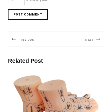
7
×
=
twenty one
Berichtnavigatie
PREVIOUS
NEXT
Previous
Next
post:
post:
Related Post