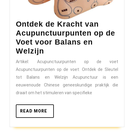
Ontdek de Kracht van
Acupunctuurpunten op de
Voet voor Balans en
Ontdek
Welzijn
de
Artikel: Acupunctuurpunten op de voet
Kracht
Acupunctuurpunten op de voet: Ontdek de Sleutel
van
tot Balans en Welzijn Acupunctuur is een
Acupunctuurpunten
eeuwenoude Chinese geneeskundige praktijk die
draait om het stimuleren van specifieke
op
de
READ
READ MORE
Voet
MORE
voor
Balans