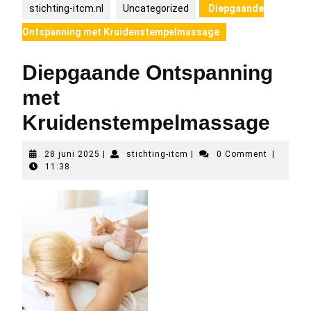
stichting-itcm.nl
Uncategorized
Diepgaande
Ontspanning met Kruidenstempelmassage
Diepgaande Ontspanning
met
Kruidenstempelmassage
28
stichting-
28 juni 2025
|
stichting-itcm
|
0 Comment
|
juni
itcm
11:38
2025