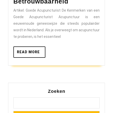
Kenmerken
Betrouwbaarheid
van
Artikel: Goede Acupuncturist De Kenmerken van een
een
Goede Acupuncturist Acupunctuur is een
Goede
eeuwenoude geneeswijze die steeds populairder
Acupuncturist
wordt in Nederland. Als je overweegt om acupunctuur
te proberen, is het essentieel
Vakkundighei
en
READ
READ MORE
Betrouwbaarh
MORE
Zoeken