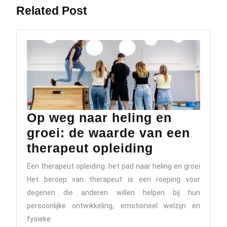
Related Post
Op weg naar heling en
groei: de waarde van een
Op
therapeut opleiding
weg
Een therapeut opleiding: het pad naar heling en groei
naar
Het beroep van therapeut is een roeping voor
heling
degenen die anderen willen helpen bij hun
en
persoonlijke ontwikkeling, emotioneel welzijn en
fysieke
groei: