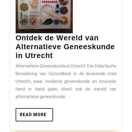
Ontdek de Wereld van
Alternatieve Geneeskunde
Ontdek
in Utrecht
de
Alternatieve Geneeskunde in Utrecht: Een Holistische
Wereld
Benadering van Gezondheid In de bruisende stad
van
Utrecht, waar moderne geneeskunde en innovatie
Alternatieve
hand in hand gaan, bloeit ook de wereld van
alternatieve geneeskunde.
Geneeskunde
in
READ
READ MORE
Utrecht
MORE