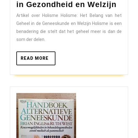
De
in Gezondheid en Welzijn
Essen
Artikel over Holisme Holisme: Het Belang van het
van
Geheel in de Geneeskunde en Welzijn Holisme is een
Holis
benadering die stelt dat het geheel meer is dan de
Het
som der delen.
Bela
van
READ
READ MORE
MORE
het
Gehe
in
Gezo
en
Welzi