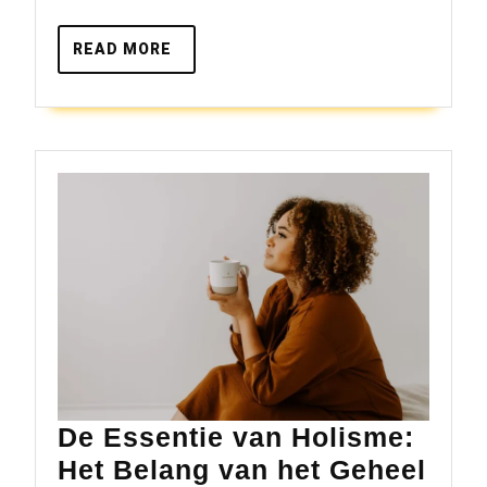
de
READ
READ MORE
waarde
MORE
van
een
therapeut
opleiding
De Essentie van Holisme:
Het Belang van het Geheel