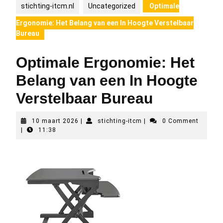
stichting-itcm.nl
Uncategorized
Optimale
Ergonomie: Het Belang van een In Hoogte Verstelbaar
Bureau
Optimale Ergonomie: Het
Belang van een In Hoogte
Verstelbaar Bureau
10
stichting-
10 maart 2026
|
stichting-itcm
|
0 Comment
maart
itcm
|
11:38
2026