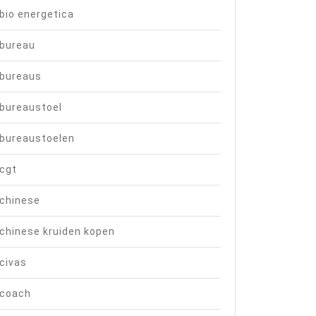
bio energetica
bureau
bureaus
bureaustoel
bureaustoelen
cgt
chinese
chinese kruiden kopen
civas
coach