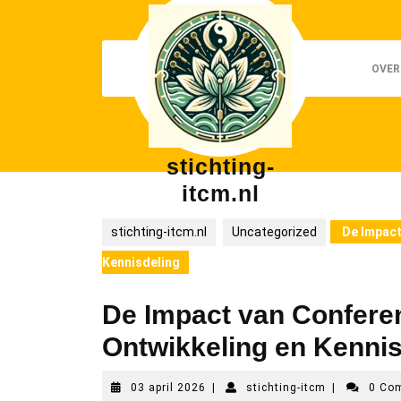
Skip
to
content
OVER
stichting-
itcm.nl
stichting-itcm.nl
Uncategorized
De Impact
Kennisdeling
De Impact van Conferen
Ontwikkeling en Kennis
03
stichting-
03 april 2026
|
stichting-itcm
|
0 Co