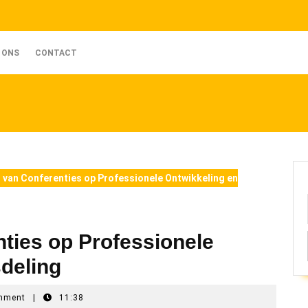
 ONS
CONTACT
 van Conferenties op Professionele Ontwikkeling en
ties op Professionele
deling
mment
|
11:38