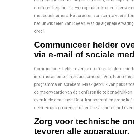
gelegenheid hebben om te pauzeren, te ontspannen 
conferentiegangers even op adem komen, nieuwe e
mededeelnemers. Het creëren van ruimte voor infor
het uitwisselen van ideeën, wat de algehele ervaring
groei.
Communiceer helder over
via e-mail of sociale med
Communiceer helder over de conferentie door midde
informeren en te enthousiasmeren. Verstuur uitnodig
programma en sprekers. Maak gebruik van pakkende
de meerwaarde van de conferentie te benadrukken. Zor
eventuele deadlines. Door transparant en proactief
deelnemers en creëert u een buzz rondom het eve
Zorg voor technische on
tevoren alle apparatuur.