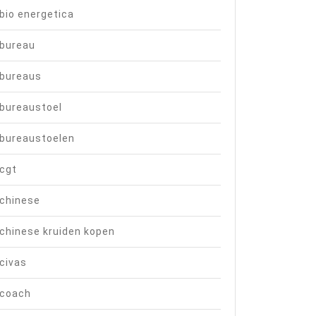
bio energetica
bureau
bureaus
bureaustoel
bureaustoelen
cgt
chinese
chinese kruiden kopen
civas
coach