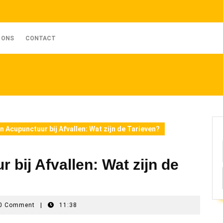
 ONS
CONTACT
 Acupunctuur bij Afvallen: Wat zijn de Tarieven?
bij Afvallen: Wat zijn de
g-
0 Comment
|
11:38