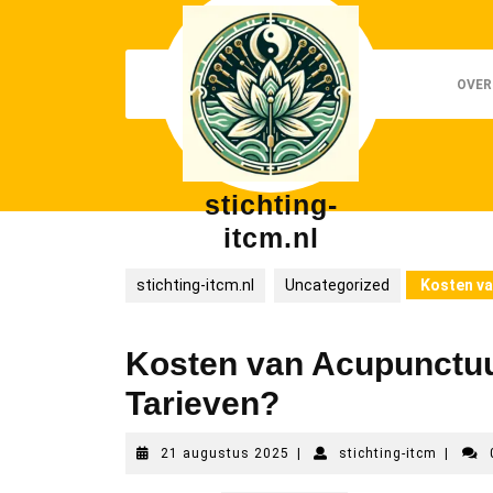
Skip
to
content
OVER
stichting-
itcm.nl
stichting-itcm.nl
Uncategorized
Kosten van
Kosten van Acupunctuur 
Tarieven?
21
stichtin
21 augustus 2025
|
stichting-itcm
|
augustus
itcm
2025