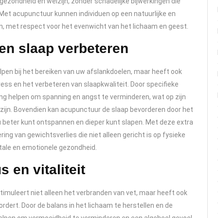
gezondheid en welzijn, zonder schadelijke bijwerkingen die
Met acupunctuur kunnen individuen op een natuurlijke en
n, met respect voor het evenwicht van het lichaam en geest.
en slaap verbeteren
lpen bij het bereiken van uw afslankdoelen, maar heeft ook
ess en het verbeteren van slaapkwaliteit. Door specifieke
ng helpen om spanning en angst te verminderen, wat op zijn
lzijn. Bovendien kan acupunctuur de slaap bevorderen door het
u beter kunt ontspannen en dieper kunt slapen. Met deze extra
ng van gewichtsverlies die niet alleen gericht is op fysieke
tale en emotionele gezondheid.
 en vitaliteit
imuleert niet alleen het verbranden van vet, maar heeft ook
ordert. Door de balans in het lichaam te herstellen en de