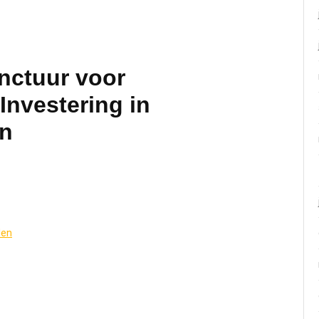
nctuur voor
Investering in
jn
len