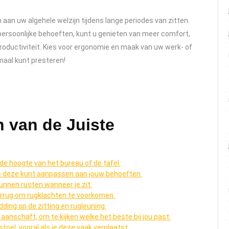
 aan uw algehele welzijn tijdens lange periodes van zitten.
ersoonlijke behoeften, kunt u genieten van meer comfort,
oductiviteit. Kies voor ergonomie en maak van uw werk- of
imaal kunt presteren!
n van de Juiste
 de hoogte van het bureau of de tafel.
je deze kunt aanpassen aan jouw behoeften.
kunnen rusten wanneer je zit.
errug om rugklachten te voorkomen.
ing op de zitting en rugleuning.
 aanschaft, om te kijken welke het beste bij jou past.
stoel, vooral als je deze vaak verplaatst.