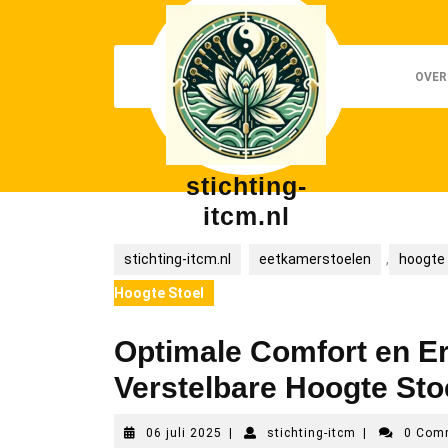
Skip
to
content
OVER
stichting-
itcm.nl
stichting-itcm.nl
eetkamerstoelen
,
hoogte
Hoogte Stoel
Optimale Comfort en E
Verstelbare Hoogte Sto
06
stichting-
06 juli 2025
|
stichting-itcm
|
0 Com