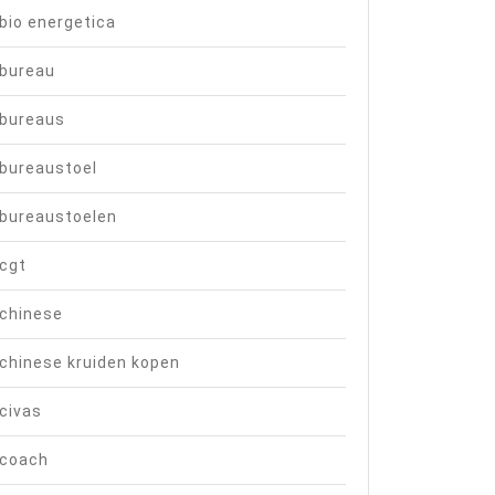
bio energetica
bureau
bureaus
bureaustoel
bureaustoelen
cgt
chinese
chinese kruiden kopen
civas
coach