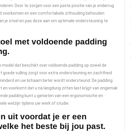
deren. Door te zorgen voor een juiste positie van je onderrug
gebied voorkomen en een comfortabele zithouding behouden
van je stoel en pas deze aan om optimale ondersteuning te
toel met voldoende padding
ng.
en model dat beschikt over voldoende padding op zowel de
et goede vulling zorgt voor extra ondersteuning en zachtheid
rminderd en uw lichaam beter wordt ondersteund. De padding
rt en voorkomt dat u na langdurig zitten last krijgt van ongemak
doende padding kunt u genieten van een ergonomische en
le welzijn tijdens uw werk of studie.
n uit voordat je er een
elke het beste bij jou past.