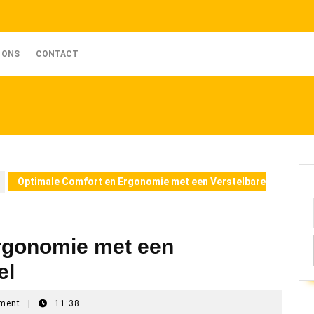
 ONS
CONTACT
Optimale Comfort en Ergonomie met een Verstelbare
rgonomie met een
el
ment
|
11:38