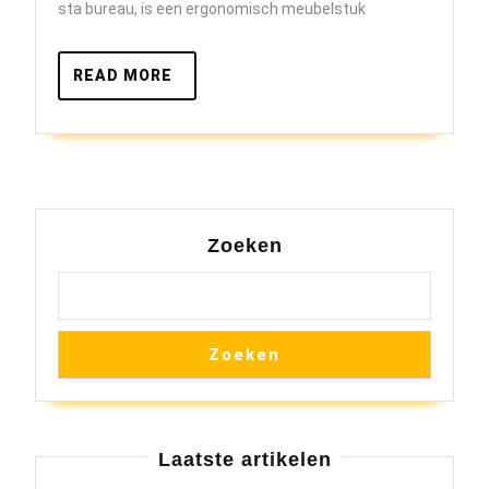
Werkplek
sta bureau, is een ergonomisch meubelstuk
met
een
READ
READ MORE
MORE
Sta
Bureau
Zoeken
Zoeken
Laatste artikelen