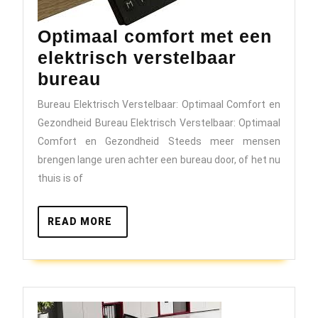
Optimaal comfort met een
elektrisch verstelbaar
Optimaal
bureau
comfort
Bureau Elektrisch Verstelbaar: Optimaal Comfort en
met
Gezondheid Bureau Elektrisch Verstelbaar: Optimaal
een
Comfort en Gezondheid Steeds meer mensen
elektrisch
brengen lange uren achter een bureau door, of het nu
thuis is of
verstelbaar
bureau
READ
READ MORE
MORE