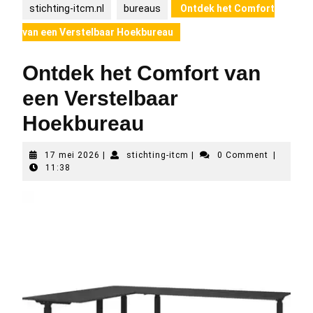
stichting-itcm.nl
bureaus
Ontdek het Comfort
van een Verstelbaar Hoekbureau
Ontdek het Comfort van
een Verstelbaar
Hoekbureau
17
stichting-
17 mei 2026
|
stichting-itcm
|
0 Comment
|
mei
itcm
11:38
2026