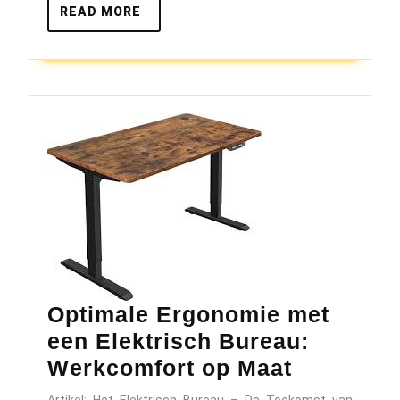
Ideale
READ
READ MORE
MORE
Bureautafel
voor
uw
Werkruimte
Optimale Ergonomie met
een Elektrisch Bureau:
Optimale
Werkcomfort op Maat
Ergonom
Artikel: Het Elektrisch Bureau – De Toekomst van