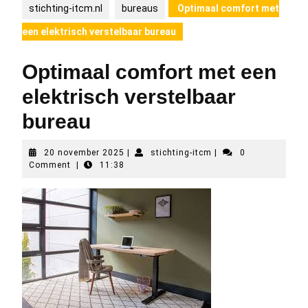
stichting-itcm.nl
bureaus
Optimaal comfort met
een elektrisch verstelbaar bureau
Optimaal comfort met een
elektrisch verstelbaar
bureau
20
stichting-
20 november 2025
|
stichting-itcm
|
0
november
itcm
Comment
|
11:38
2025