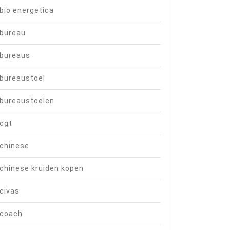
bio energetica
bureau
bureaus
bureaustoel
bureaustoelen
cgt
chinese
chinese kruiden kopen
civas
coach