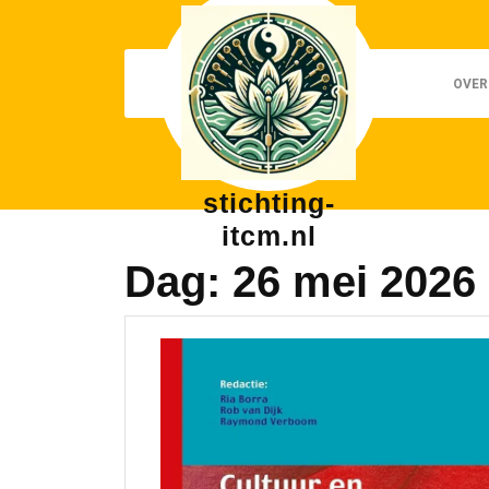
Skip
to
content
OVER
stichting-
itcm.nl
Dag:
26 mei 2026