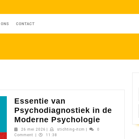
 ONS
CONTACT
Essentie van
Psychodiagnostiek in de
Essentie
Moderne Psychologie
van
26
stichting-
26 mei 2026
|
stichting-itcm
|
0
mei
itcm
Comment
|
11:38
Psychodi