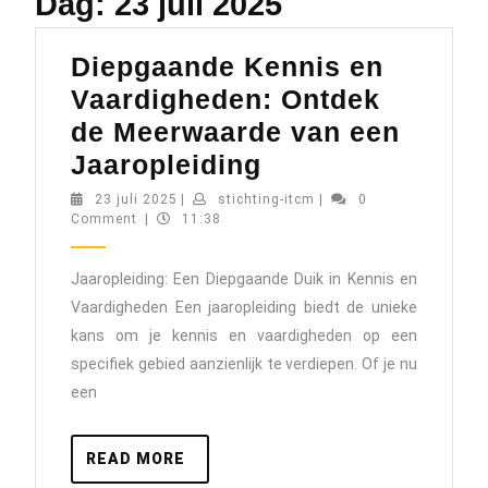
Dag:
23 juli 2025
Diepgaande Kennis en
Vaardigheden: Ontdek
de Meerwaarde van een
Diepgaande
Jaaropleiding
Kennis
23
stichting-
23 juli 2025
|
stichting-itcm
|
0
juli
itcm
Comment
|
11:38
en
2025
Vaardigheden:
Jaaropleiding: Een Diepgaande Duik in Kennis en
Ontdek
Vaardigheden Een jaaropleiding biedt de unieke
de
kans om je kennis en vaardigheden op een
Meerwaarde
specifiek gebied aanzienlijk te verdiepen. Of je nu
van
een
een
Jaaropleiding
READ
READ MORE
MORE