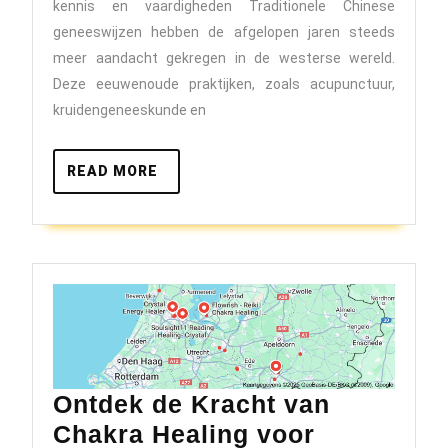
kennis
kennis en vaardigheden Traditionele Chinese
met
geneeswijzen hebben de afgelopen jaren steeds
de
meer aandacht gekregen in de westerse wereld.
Deze eeuwenoude praktijken, zoals acupunctuur,
Masterclasses
kruidengeneeskunde en
Chinese
Geneeswijzen
READ
READ MORE
MORE
Ontdek de Kracht van
Chakra Healing voor