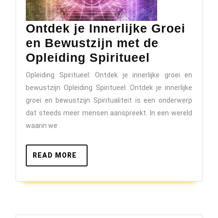
Ontdek je Innerlijke Groei
en Bewustzijn met de
Ontdek
Opleiding Spiritueel
je
Opleiding Spiritueel: Ontdek je innerlijke groei en
Innerlijke
bewustzijn Opleiding Spiritueel: Ontdek je innerlijke
Groei
groei en bewustzijn Spiritualiteit is een onderwerp
en
dat steeds meer mensen aanspreekt. In een wereld
waarin we
Bewustzijn
met
READ
READ MORE
de
MORE
Opleiding
Spiritueel