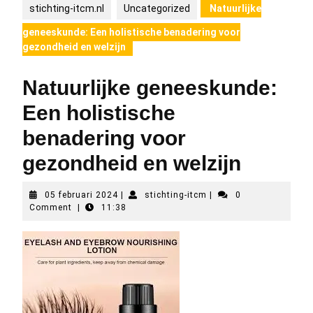
stichting-itcm.nl
Uncategorized
Natuurlijke
geneeskunde: Een holistische benadering voor
gezondheid en welzijn
Natuurlijke geneeskunde:
Een holistische
benadering voor
gezondheid en welzijn
05
stichting-
05 februari 2024
|
stichting-itcm
|
0
februari
itcm
Comment
|
11:38
2024