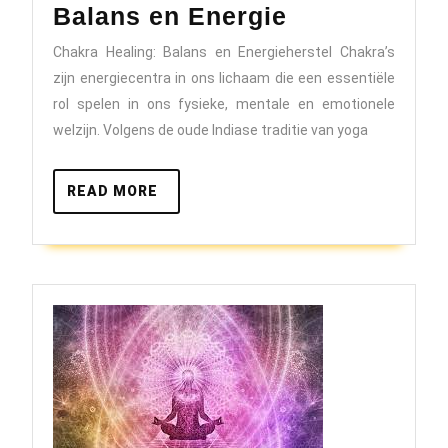
Ontdek
Balans en Energie
de
Chakra Healing: Balans en Energieherstel Chakra’s
Kracht
zijn energiecentra in ons lichaam die een essentiële
van
rol spelen in ons fysieke, mentale en emotionele
Chakra
welzijn. Volgens de oude Indiase traditie van yoga
Healing
voor
READ
READ MORE
MORE
Balans
en
Energie