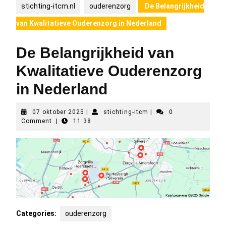
stichting-itcm.nl
ouderenzorg
De Belangrijkheid
van Kwalitatieve Ouderenzorg in Nederland
De Belangrijkheid van
Kwalitatieve Ouderenzorg
in Nederland
07
stichting-
07 oktober 2025
|
stichting-itcm
|
0
oktober
itcm
Comment
|
11:38
2025
Categories:
ouderenzorg